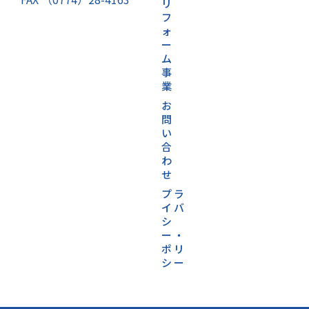
リ
フ
ォ
ー
ム
事
業
お
問
い
合
わ
せ
プラ
イバ
シ
ー・
ポリ
シー